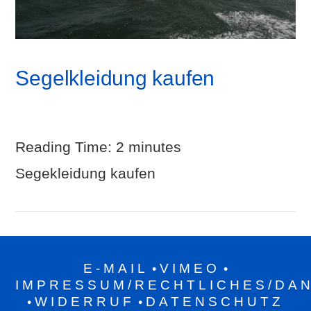
Segelkleidung kaufen
Reading Time:
2
minutes
Segekleidung kaufen
E-MAIL
VIMEO
•
•
IMPRESSUM/RECHTLICHES/DA
WIDERRUF
DATENSCHUTZ
•
•
VIEW POST