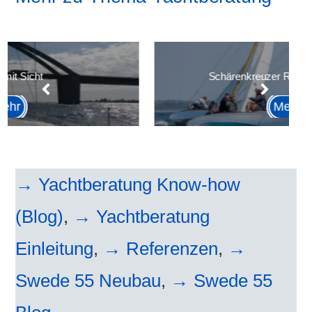
Schärenkreuzer Regel 1908 – 1925
Mehr
→ Yachtberatung Know-how
(Blog)
,
→ Yachtberatung
Einleitung
,
→ Referenzen
,
→
Swede 55 Neubau
,
→ Swede 55