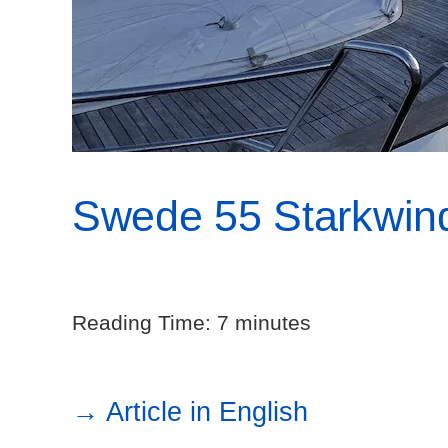
Swede 55 Starkwin
Reading Time:
7
minutes
→ Article in English