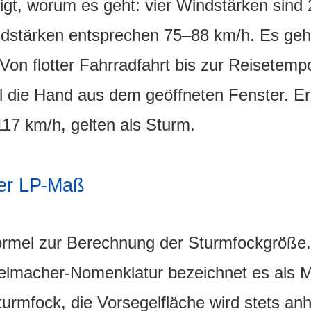
igt, worum es geht: vier Windstärken sind
stärken entsprechen 75–88 km/h. Es geht 
 Von flotter Fahrradfahrt bis zur Reisetem
l die Hand aus dem geöffneten Fenster. Er
17 km/h, gelten als Sturm.
per LP-Maß
ormel zur Berechnung der Sturmfockgröße. S
gelmacher-Nomenklatur bezeichnet es als 
turmfock, die Vorsegelfläche wird stets 