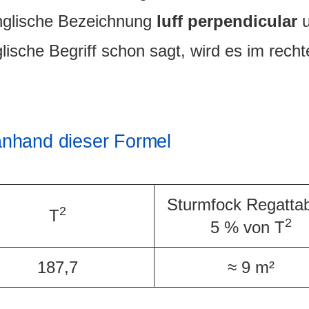
 englische Bezeichnung
luff perpendicular
u
lische Begriff schon sagt, wird es im rech
nhand dieser Formel
Sturmfock Regatta
2
T
2
5 % von T
187,7
≈ 9 m²