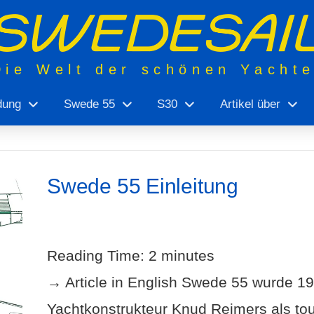
Die Welt der schönen Yacht
dung
Swede 55
S30
Artikel über
Swede 55 Einleitung
Reading Time:
2
minutes
→ Article in English Swede 55 wurde 
Yachtkonstrukteur Knud Reimers als tou