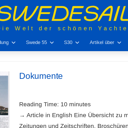
Die Welt der schönen Yacht
dung
Swede 55
S30
Artikel über
Dokumente
Reading Time:
10
minutes
→ Article in English Eine Übersicht zu m
Zeitungen und Zeitschriften, Broschüre