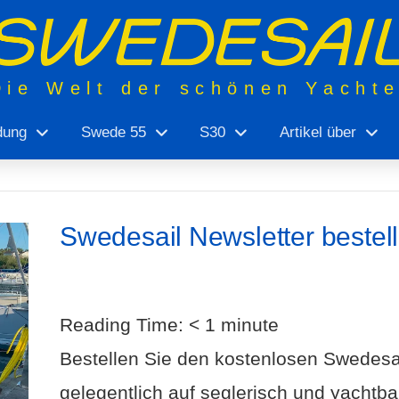
Die Welt der schönen Yacht
dung
Swede 55
S30
Artikel über
Swedesail Newsletter bestel
Reading Time:
< 1
minute
Bestellen Sie den kostenlosen Swedesa
gelegentlich auf seglerisch und yachtbau