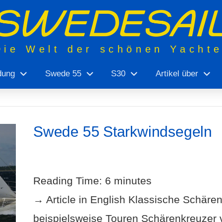
Die Welt der schönen Yacht
dung
Swede 55
S30
Artikel über
Swede 55 Starkwindsegeln
Reading Time:
6
minutes
→ Article in English Klassische Schäre
beispielsweise Touren Schärenkreuzer