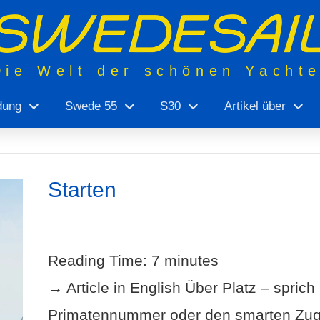
Die Welt der schönen Yacht
dung
Swede 55
S30
Artikel über
Starten
Reading Time:
7
minutes
→ Article in English Über Platz – sprich 
Primatennummer oder den smarten Zug 