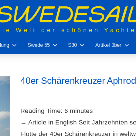
Die Welt der schönen Yacht
dung
Swede 55
S30
Artikel über
40er Schärenkreuzer Aphrod
Reading Time:
6
minutes
→ Article in English Seit Jahrzehnten
Flotte der 40er Schärenkreuzer in weltw