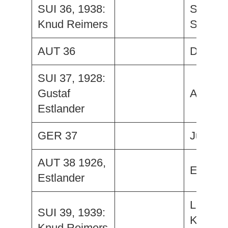
SUI 36, 1938:
Stars ‘n
Knud Reimers
Stripes
AUT 36
Dorette
SUI 37, 1928:
Gustaf
Ashant
Estlander
GER 37
Jugendl
AUT 38 1926,
Elisabe
Estlander
Landi, 
SUI 39, 1939:
Kaiser
Knud Reimers