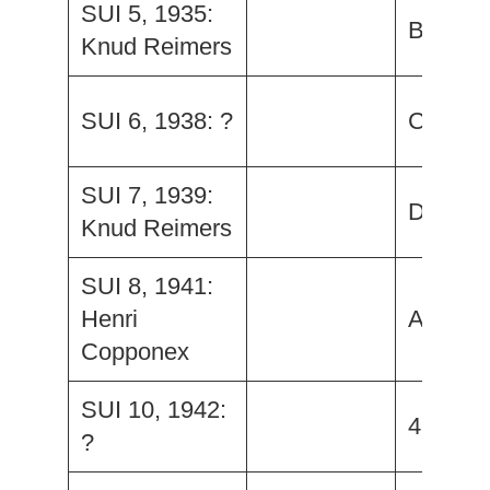
SUI 5, 1935:
Beluga
Knud Reimers
SUI 6, 1938: ?
Croix d
SUI 7, 1939:
Domin
Knud Reimers
SUI 8, 1941:
Henri
Astrée
Copponex
SUI 10, 1942:
42bis
?