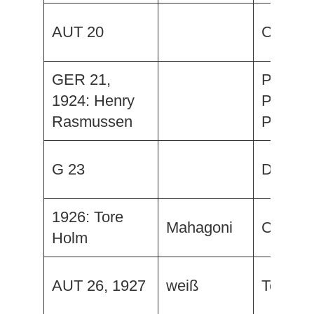
AUT 20
Caravel
GER 21,
Pan Mir
1924: Henry
Pao Pao
Rasmussen
Pan
G 23
Delphin
1926: Tore
Mahagoni
Carioc
Holm
AUT 26, 1927
weiß
Topsy