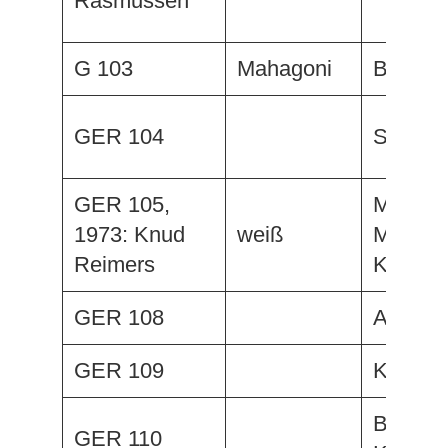
Rasmussen
G 103
Mahagoni
Bijou II
GER 104
Saphir
GER 105,
Mais o
1973: Knud
weiß
Menos,
Reimers
Kialoa
GER 108
Ashanti 
GER 109
Korriga
Blackou
GER 110