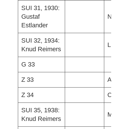
SUI 31, 1930:
Gustaf
Ninia
Estlander
SUI 32, 1934:
Le Gerf
Knud Reimers
G 33
Z 33
Aloha
Z 34
Calyps
SUI 35, 1938:
Mary A
Knud Reimers