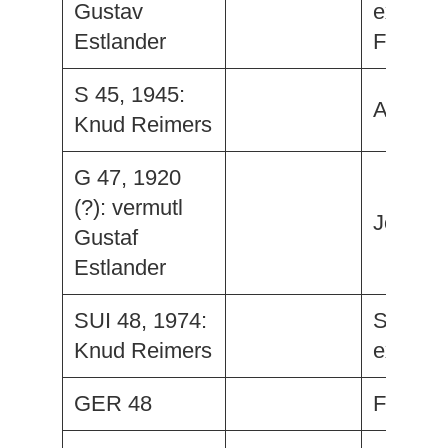
Gustav
ex. Bibi
Estlander
Fortuna
S 45, 1945:
Avosett
Knud Reimers
G 47, 1920
(?): vermutl
Joseph
Gustaf
Estlander
SUI 48, 1974:
Svalinn
Knud Reimers
ex.Dore
GER 48
Fariba