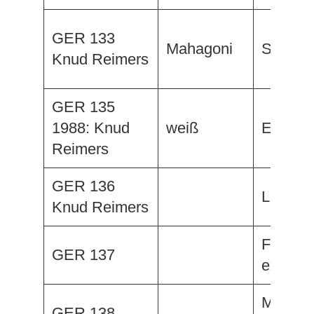
GER 133
Mahagoni
Solaris
Knud Reimers
GER 135
1988: Knud
weiß
En Vie
Reimers
GER 136
Lexmi
Knud Reimers
Federh
GER 137
ex. Soli
Märchen
GER 138