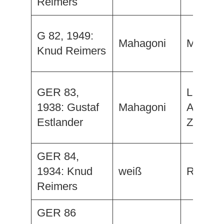
Reimers
G 82, 1949:
Mahagoni
Mon Re
Knud Reimers
GER 83,
Lawren
1938: Gustaf
Mahagoni
Arabia 
Estlander
Zarah
GER 84,
1934: Knud
weiß
Rhamsi
Reimers
GER 86