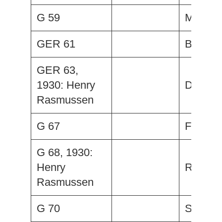
G 59
Man-Ta
GER 61
Bento
GER 63,
1930: Henry
Duca
Rasmussen
G 67
Fortuna
G 68, 1930:
Henry
Rita
Rasmussen
G 70
Shinka