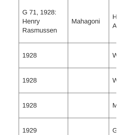
G 71, 1928:
Hathi, e
Henry
Mahagoni
Athena
Rasmussen
1928
Wölfch
1928
Wanns
1928
Marama
1929
Glücka