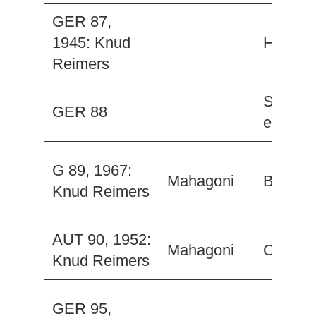
GER 87,
1945: Knud
Hadumo
Reimers
Schnatz
GER 88
ex. Chri
G 89, 1967:
Mahagoni
Bijou I
Knud Reimers
AUT 90, 1952:
Mahagoni
Clever I
Knud Reimers
GER 95,