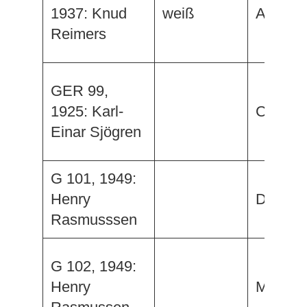
1937: Knud
weiß
Aloha I
Reimers
GER 99,
1925: Karl-
Cobra
Einar Sjögren
G 101, 1949:
Henry
Duca II
Rasmusssen
G 102, 1949:
Henry
Manan