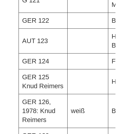
G 121
Menos
GER 122
Baloa
Halebop
AUT 123
Bobi
GER 124
Fairpla
GER 125
Hibiki
Knud Reimers
GER 126,
1978: Knud
weiß
Bijou IV
Reimers