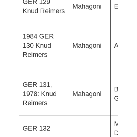
GER 129
Mahagoni
Excalib
Knud Reimers
1984 GER
130 Knud
Mahagoni
Acrissa 
Reimers
GER 131,
Bijou V,
1978: Knud
Mahagoni
Gérard 
Reimers
Mirimax
GER 132
Duches