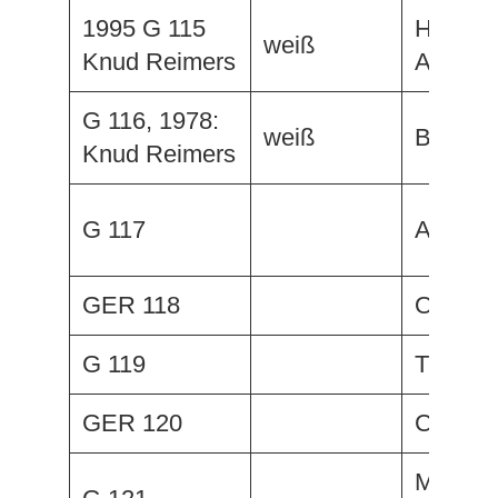
1995 G 115
Hope, e
weiß
Knud Reimers
Acrissa
G 116, 1978:
weiß
Bijou III
Knud Reimers
G 117
Avocet
GER 118
Orplid I
G 119
Tiramis
GER 120
Caima
Mais o