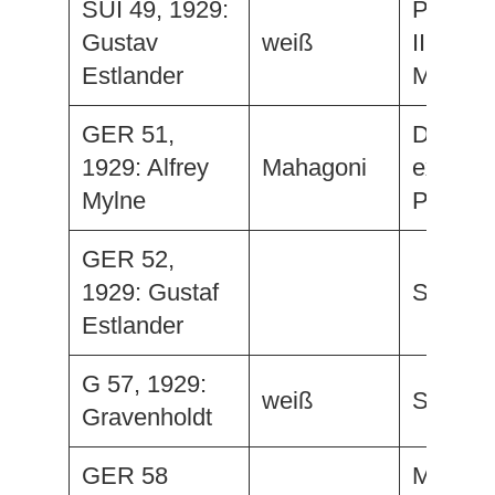
SUI 49, 1929:
Poker e
Gustav
weiß
III, ex.
Estlander
Marama 
GER 51,
Dreamt
1929: Alfrey
Mahagoni
ex. Elch
Mylne
Pasch
GER 52,
1929: Gustaf
Sibylle
Estlander
G 57, 1929:
weiß
Serefe
Gravenholdt
GER 58
Mavin