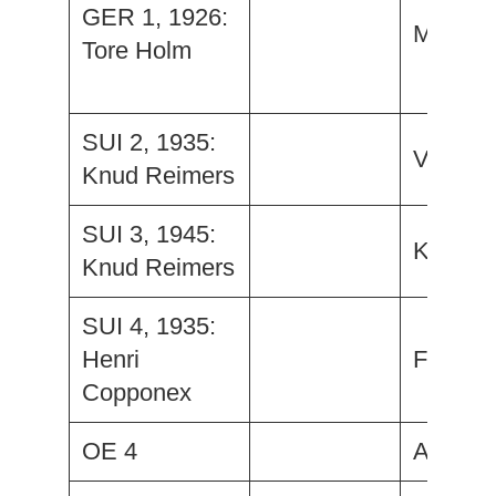
GER 1, 1926:
Maram
Tore Holm
SUI 2, 1935:
Vesper
Knud Reimers
SUI 3, 1945:
Kea
Knud Reimers
SUI 4, 1935:
Henri
Flying 
Copponex
OE 4
Astral