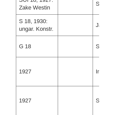
Schelm
Zake Westin
S 18, 1930:
Jazz
ungar. Konstr.
G 18
Schelm
1927
Ines V
1927
Spätzc