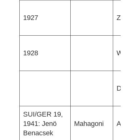
1927
Ziu
1928
Windsb
Der Mo
SUI/GER 19,
1941: Jenö
Mahagoni
Aquilon
Benacsek