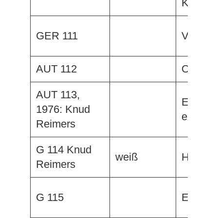
Kauri
GER 111
Verena
AUT 112
Orion, 
AUT 113,
Elisabet
1976: Knud
ex. Mo
Reimers
G 114 Knud
weiß
Hunkes
Reimers
G 115
Elch