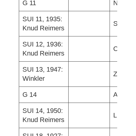
G 11
Nordwa
SUI 11, 1935:
Sunnyb
Knud Reimers
SUI 12, 1936:
Comet
Knud Reimers
SUI 13, 1947:
Zaca
Winkler
G 14
Alk
SUI 14, 1950:
Lucky I
Knud Reimers
SUI 18, 1927: