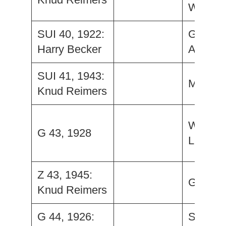
Wilhelm
SUI 40, 1922:
Gerd III
Harry Becker
Antare
SUI 41, 1943:
Maia
Knud Reimers
Wannse
G 43, 1928
Lucki
Z 43, 1945:
Gilberte
Knud Reimers
G 44, 1926:
Shamro